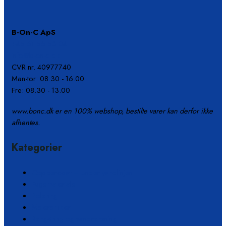
B-On-C ApS
+45 61 55 53 04
info@b-on-c.dk
CVR nr. 40977740
Man-tor: 08.30 - 16.00
Fre: 08.30 - 13.00
www.bonc.dk er en 100% webshop, bestilte varer kan derfor ikke
afhentes.
Kategorier
Coppercoat – Under vandlinjen
Fugemateriale
Polering
Malerartikler
Rengøring og vandrensning