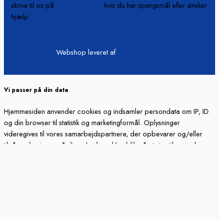
skrive til os på
info@b-on-c.dk
hvis du har spørgsmål eller ønsker
hjælp.
Webshop leveret af
www.scweb.dk
Vi passer på din data
Hjemmesiden anvender cookies og indsamler persondata om IP, ID
og din browser til statistik og marketingformål. Oplysninger
videregives til vores samarbejdspartnere, der opbevarer og/eller
tilgår oplysninger på din enhed med henblik på at vise tilpassede
annoncer og annoncemåling, tilpasset indhold, indholdsmåling,
målgruppeindsigter og produktudvikling.
Cookie indstillinger
Accepter alt
Luk