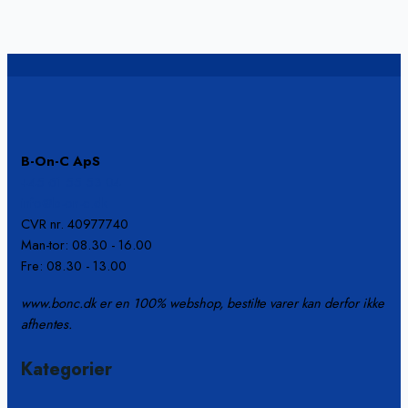
B-On-C ApS
+45 61 55 53 04
info@b-on-c.dk
CVR nr. 40977740
Man-tor: 08.30 - 16.00
Fre: 08.30 - 13.00
www.bonc.dk er en 100% webshop, bestilte varer kan derfor ikke
afhentes.
Kategorier