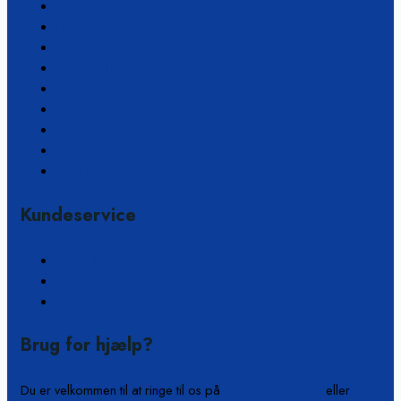
Coppercoat – Under vandlinjen
Fugemateriale
Polering
Malerartikler
Rengøring og vandrensning
Sikkerhedsprodukter
Slibeartikler
Tape og lim
Værktøj
Kundeservice
Ofte stillede spørgsmål
Kontakt
Om os
Brug for hjælp?
Du er velkommen til at ringe til os på
+45 61 55 53 04
eller