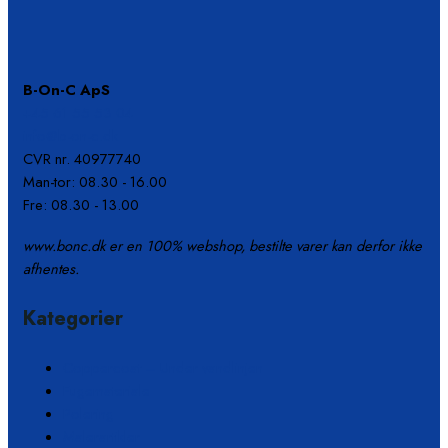
B-On-C ApS
+45 61 55 53 04
info@b-on-c.dk
CVR nr. 40977740
Man-tor: 08.30 - 16.00
Fre: 08.30 - 13.00
www.bonc.dk er en 100% webshop, bestilte varer kan derfor ikke
afhentes.
Kategorier
Coppercoat – Under vandlinjen
Fugemateriale
Polering
Malerartikler