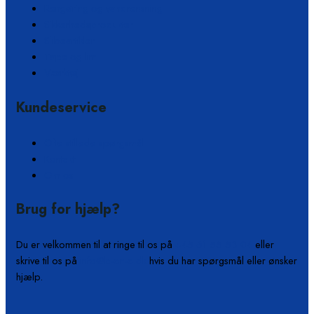
Rengøring og vandrensning
Sikkerhedsprodukter
Slibeartikler
Tape og lim
Værktøj
Kundeservice
Ofte stillede spørgsmål
Kontakt
Om os
Brug for hjælp?
Du er velkommen til at ringe til os på
+45 61 55 53 04
eller
skrive til os på
info@b-on-c.dk
hvis du har spørgsmål eller ønsker
hjælp.