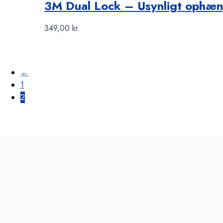
3M Dual Lock – Usynligt ophæ
349,00
kr.
←
1
2