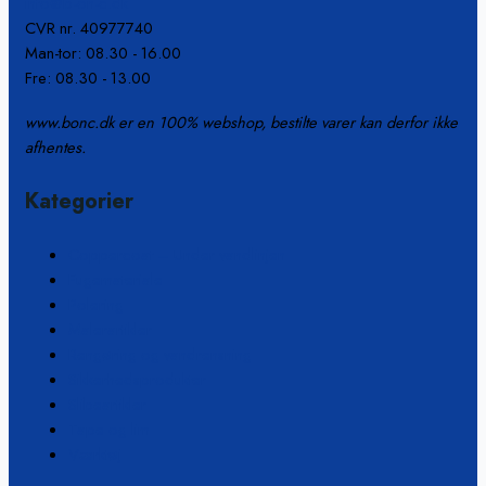
info@b-on-c.dk
CVR nr. 40977740
Man-tor: 08.30 - 16.00
Fre: 08.30 - 13.00
www.bonc.dk er en 100% webshop, bestilte varer kan derfor ikke
afhentes.
Kategorier
Coppercoat – Under vandlinjen
Fugemateriale
Polering
Malerartikler
Rengøring og vandrensning
Sikkerhedsprodukter
Slibeartikler
Tape og lim
Værktøj