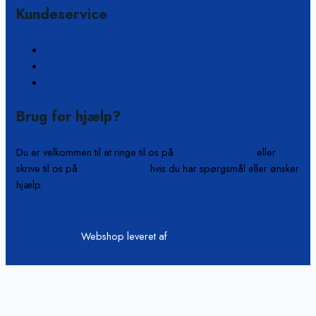
Kundeservice
Ofte stillede spørgsmål
Kontakt
Om os
Brug for hjælp?
Du er velkommen til at ringe til os på
+45 61 55 53 04
eller
skrive til os på
info@b-on-c.dk
hvis du har spørgsmål eller ønsker
hjælp.
Webshop leveret af
www.scweb.dk
Vi passer på din data