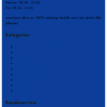
Man-tor: 08.30 - 16.00
Fre: 08.30 - 13.00
www.bonc.dk er en 100% webshop, bestilte varer kan derfor ikke
afhentes.
Kategorier
Coppercoat – Under vandlinjen
Fugemateriale
Polering
Malerartikler
Rengøring og vandrensning
Sikkerhedsprodukter
Slibeartikler
Tape og lim
Værktøj
Kundeservice