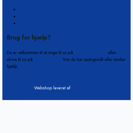
Ofte stillede spørgsmål
Kontakt
Om os
Brug for hjælp?
Du er velkommen til at ringe til os på
+45 61 55 53 04
eller
skrive til os på
info@b-on-c.dk
hvis du har spørgsmål eller ønsker
hjælp.
Webshop leveret af
www.scweb.dk
Vi passer på din data
Hjemmesiden anvender cookies og indsamler persondata om IP, ID
og din browser til statistik og marketingformål. Oplysninger