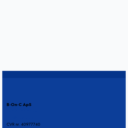
B-On-C ApS
+45 61 55 53 04
info@b-on-c.dk
CVR nr. 40977740