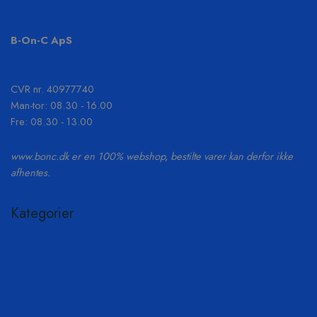
B-On-C ApS
+45 61 55 53 04
info@b-on-c.dk
CVR nr. 40977740
Man-tor: 08.30 - 16.00
Fre: 08.30 - 13.00
www.bonc.dk er en 100% webshop, bestilte varer kan derfor ikke
afhentes.
Kategorier
Coppercoat – Under vandlinjen
Fugemateriale
Polering
Malerartikler
Rengøring og vandrensning