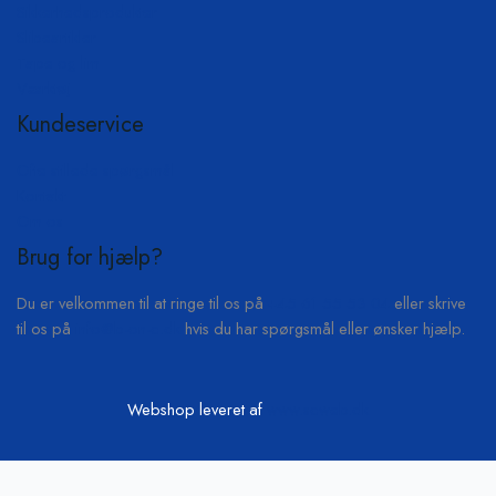
Sikkerhedsprodukter
Slibeartikler
Tape og lim
Værktøj
Kundeservice
Ofte stillede spørgsmål
Kontakt
Om os
Brug for hjælp?
Du er velkommen til at ringe til os på
+45 61 55 53 04
eller skrive
til os på
info@b-on-c.dk
hvis du har spørgsmål eller ønsker hjælp.
Webshop leveret af
www.scweb.dk
Vi passer på din data