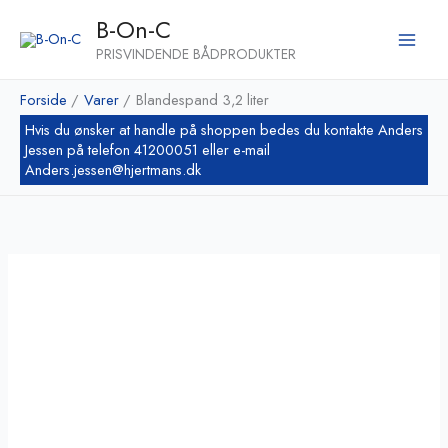
Gå
Dette
B-On-C
til
vare
PRISVINDENDE BÅDPRODUKTER
indholdet
har
flere
Forside
Varer
Blandespand 3,2 liter
varianter.
Mulighederne
kan
vælges
på
varesiden