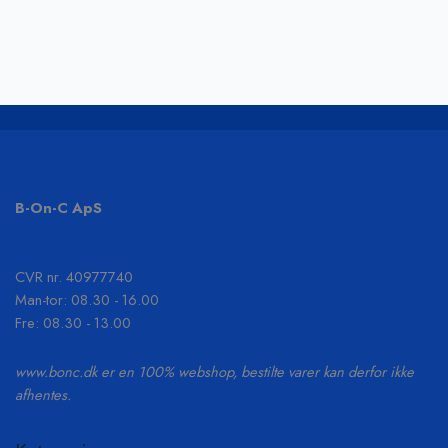
B-On-C ApS
+45 61 55 53 04
info@b-on-c.dk
CVR nr. 40977740
Man-tor: 08.30 - 16.00
Fre: 08.30 - 13.00
www.bonc.dk er en 100% webshop, bestilte varer kan derfor ikke
afhentes.