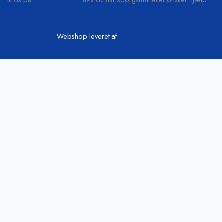
Webshop leveret af
www.scweb.dk
Vi passer på din data
Hjemmesiden anvender cookies og indsamler persondata om IP, ID og
din browser til statistik og marketingformål. Oplysninger videregives til
vores samarbejdspartnere, der opbevarer og/eller tilgår oplysninger
på din enhed med henblik på at vise tilpassede annoncer og
annoncemåling, tilpasset indhold, indholdsmåling, målgruppeindsigter
og produktudvikling.
Cookie indstillinger
Accepter alt
Luk
Privatlivspolitik
Fortrolighed / Sikkerhed