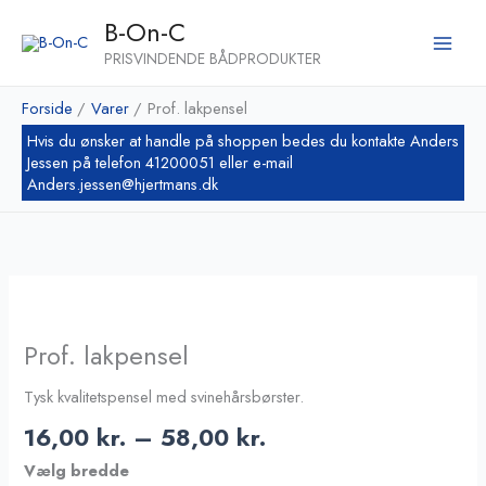
Gå
B-On-C
til
PRISVINDENDE BÅDPRODUKTER
indholdet
Forside
Varer
Prof. lakpensel
Prisinterval:
16,00 kr.
til
Prof. lakpensel
58,00 kr.
Tysk kvalitetspensel med svinehårsbørster.
16,00
kr.
–
58,00
kr.
Vælg bredde