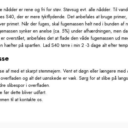
le nådder er rene og fri for støv. Støvsug evt. alle nådder. Til va
es S40, der er mere tyktflydende. Det anbefales at bruge primer, 
liver primet. Når der fuges, skal fugemassen helt ned i bunden a
ugemassen synker en anelse (ca. 5%) under afhærdningen, men da d
n er overstået, anbefales det at flade den våde fugemassen ud med
 hæfter på spartlen. Lad S40 tørre i min 2 -3 dage alt efter temp
sse
 af med et skarpt stemmejern. Vent et døgn eller længere med a
verfladen og alt det uønskede er væk. Sørg for at slibe på langs
re slibespor i overfladen.
 før dette bliver udført.
men til at kontakte os.