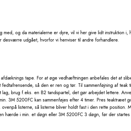
ed, og da materialerne er dyre, vil vi her give lidt instruktion i, 
desværre udgået, hvorfor vi henviser til andre forhandlere.
dæknings tape. For at øge vedhæftningen anbefales det at slib
t fedtafrensende, så den er ren og tør. Til sammenføjning af teak
lag, brug f.eks. en B2 tandspartel, det gør arbejdet lettere. Anv
min. 3M 5200FC kan sammenføjes efter 4 timer. Pres teaktræet go
venpå listerne, så listerne bliver holdt fast i den rette position. M
ren hærde i min. et døgn eller 3M 5200FC 3 døgn, før der starte