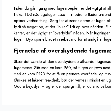
Inden du går i gang med fugearbejdet, er det vigtigt at al
f.eks. TDS nådfugefugemasse . Til lodrette flader anvend
optimal vedhæftning. Sørg for at især siderne af fugen b
fyldt så meget op, at der ”buler” lidt op over nådden. F
kanter, er det vigtigt at ”overfylde” nåden. Når fugninge
fugen. Dyp spartelbladet i sæbevand for at undgå at fugen
Fjernelse af overskydende fugema
Skær det værste af den overskydende afhærdet fugemasse
fugemasse. Slib med en korn P60, så fugen er jævn med o
med en korn P120 for at få en pænere overflade, og mind
Ønskes et lakeret teakdæk, bør der ventes i mindst en uge
God arbejdslyst – og er der spørgsmål, er du altid velkom