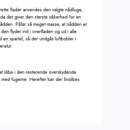
ndrette flader anvendes den valgte nådfuge,
da det giver den største sikkerhed for en
f nådden. Påfør så meget masse, at nådden er
en flyder ind i overfladen og ud i alle
 en spartel, så der undgås luftbobler i
eratur.
t slibe i den resterende overskydende
 med fugerne. Herefter kan der finslibes