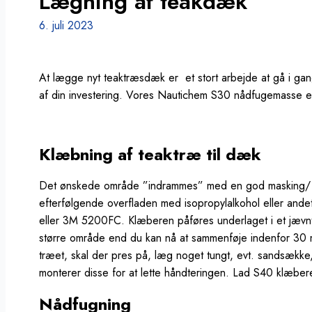
Lægning af teakdæk
6. juli 2023
At lægge nyt teaktræsdæk er et stort arbejde at gå i gang m
af din investering. Vores Nautichem S30 nådfugemasse er 
Klæbning af teaktræ til dæk
Det ønskede område ”indrammes” med en god masking/ af
efterfølgende overfladen med isopropylalkohol eller ande
eller 3M 5200FC. Klæberen påføres underlaget i et jævnt 
større område end du kan nå at sammenføje indenfor 30 
træet, skal der pres på, læg noget tungt, evt. sandsække, o
monterer disse for at lette håndteringen. Lad S40 klæbe
Nådfugning