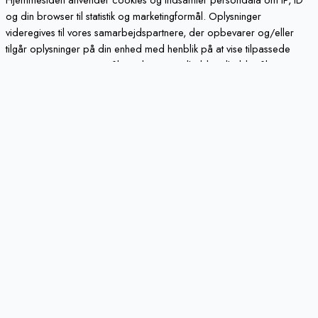
og din browser til statistik og marketingformål. Oplysninger
videregives til vores samarbejdspartnere, der opbevarer og/eller
tilgår oplysninger på din enhed med henblik på at vise tilpassede
annoncer og annoncemåling, tilpasset indhold, indholdsmåling,
målgruppeindsigter og produktudvikling.
Cookie indstillinger
Accepter alt
Luk
Privatlivspolitik
Fortrolighed / Sikkerhed