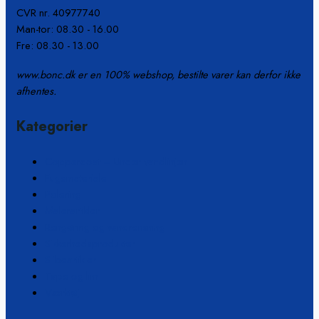
CVR nr. 40977740
Man-tor: 08.30 - 16.00
Fre: 08.30 - 13.00
www.bonc.dk er en 100% webshop, bestilte varer kan derfor ikke
afhentes.
Kategorier
Coppercoat – Under vandlinjen
Fugemateriale
Polering
Malerartikler
Rengøring og vandrensning
Sikkerhedsprodukter
Slibeartikler
Tape og lim
Værktøj