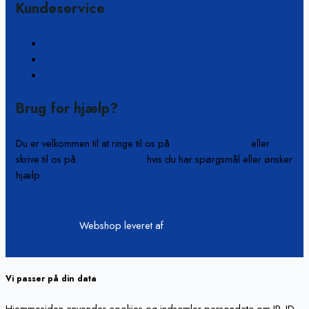
Kundeservice
Ofte stillede spørgsmål
Kontakt
Om os
Brug for hjælp?
Du er velkommen til at ringe til os på
+45 61 55 53 04
eller
skrive til os på
info@b-on-c.dk
hvis du har spørgsmål eller ønsker
hjælp.
Webshop leveret af
www.scweb.dk
Vi passer på din data
Hjemmesiden anvender cookies og indsamler persondata om IP, ID