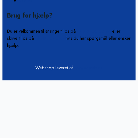
Om os
Brug for hjælp?
Du er velkommen til at ringe til os på
+45 61 55 53 04
eller
skrive til os på
info@b-on-c.dk
hvis du har spørgsmål eller ønsker
hjælp.
Webshop leveret af
www.scweb.dk
Vi passer på din data
Hjemmesiden anvender cookies og indsamler persondata om IP, ID
og din browser til statistik og marketingformål. Oplysninger
videregives til vores samarbejdspartnere, der opbevarer og/eller
tilgår oplysninger på din enhed med henblik på at vise tilpassede
annoncer og annoncemåling, tilpasset indhold, indholdsmåling,