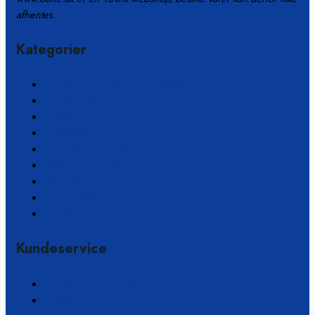
afhentes.
Kategorier
Coppercoat – Under vandlinjen
Fugemateriale
Polering
Malerartikler
Rengøring og vandrensning
Sikkerhedsprodukter
Slibeartikler
Tape og lim
Værktøj
Kundeservice
Ofte stillede spørgsmål
Kontakt