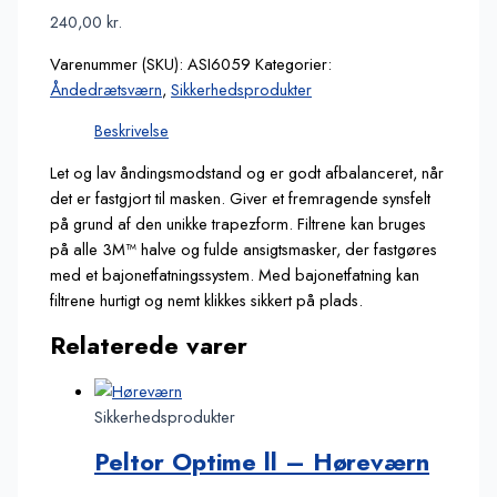
240,00
kr.
Varenummer (SKU):
ASI6059
Kategorier:
Åndedrætsværn
,
Sikkerhedsprodukter
Beskrivelse
Let og lav åndingsmodstand og er godt afbalanceret, når
det er fastgjort til masken. Giver et fremragende synsfelt
på grund af den unikke trapezform. Filtrene kan bruges
på alle 3M™ halve og fulde ansigtsmasker, der fastgøres
med et bajonetfatningssystem. Med bajonetfatning kan
filtrene hurtigt og nemt klikkes sikkert på plads.
Relaterede varer
Sikkerhedsprodukter
Peltor Optime ll – Høreværn