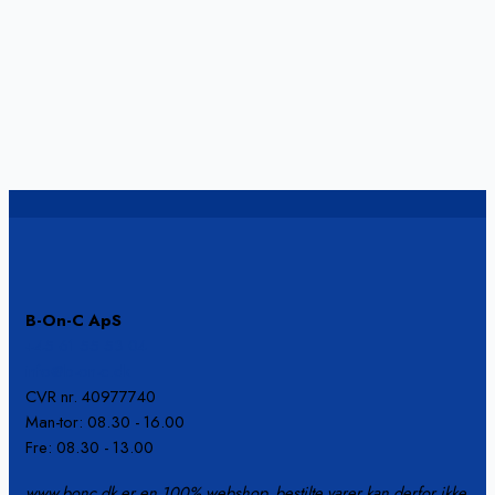
B-On-C ApS
+45 61 55 53 04
info@b-on-c.dk
CVR nr. 40977740
Man-tor: 08.30 - 16.00
Fre: 08.30 - 13.00
www.bonc.dk er en 100% webshop, bestilte varer kan derfor ikke