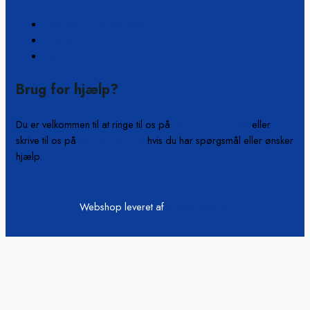
Ofte stillede spørgsmål
Kontakt
Om os
Brug for hjælp?
Du er velkommen til at ringe til os på
+45 61 55 53 04
eller
skrive til os på
info@b-on-c.dk
hvis du har spørgsmål eller ønsker
hjælp.
Webshop leveret af
www.scweb.dk
Vi passer på din data
Hjemmesiden anvender cookies og indsamler persondata om IP, ID
og din browser til statistik og marketingformål. Oplysninger