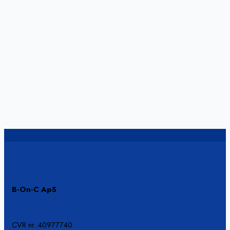
B-On-C ApS
+45 61 55 53 04
info@b-on-c.dk
CVR nr. 40977740