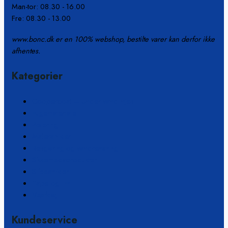
Man-tor: 08.30 - 16.00
Fre: 08.30 - 13.00
www.bonc.dk er en 100% webshop, bestilte varer kan derfor ikke
afhentes.
Kategorier
Coppercoat – Under vandlinjen
Fugemateriale
Polering
Malerartikler
Rengøring og vandrensning
Sikkerhedsprodukter
Slibeartikler
Tape og lim
Værktøj
Kundeservice