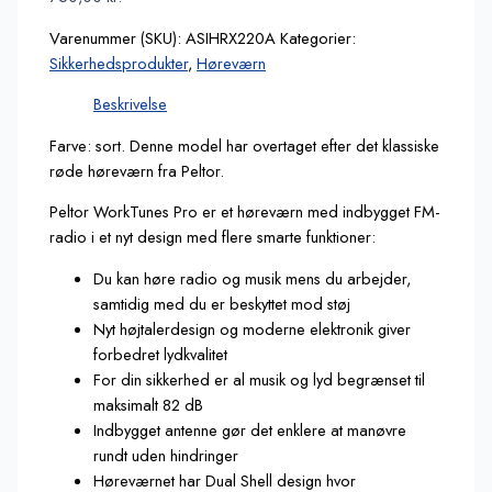
Varenummer (SKU):
ASIHRX220A
Kategorier:
Sikkerhedsprodukter
,
Høreværn
Beskrivelse
Farve: sort. Denne model har overtaget efter det klassiske
røde høreværn fra Peltor.
Peltor WorkTunes Pro er et høreværn med indbygget FM-
radio i et nyt design med flere smarte funktioner:
Du kan høre radio og musik mens du arbejder,
samtidig med du er beskyttet mod støj
Nyt højtalerdesign og moderne elektronik giver
forbedret lydkvalitet
For din sikkerhed er al musik og lyd begrænset til
maksimalt 82 dB
Indbygget antenne gør det enklere at manøvre
rundt uden hindringer
Høreværnet har Dual Shell design hvor