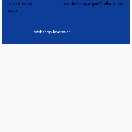
skrive til os på
info@b-on-c.dk
hvis du har spørgsmål eller ønsker
hjælp.
Webshop leveret af
www.scweb.dk
Vi passer på din data
Hjemmesiden anvender cookies og indsamler persondata om IP, ID
og din browser til statistik og marketingformål. Oplysninger
videregives til vores samarbejdspartnere, der opbevarer og/eller
tilgår oplysninger på din enhed med henblik på at vise tilpassede
annoncer og annoncemåling, tilpasset indhold, indholdsmåling,
målgruppeindsigter og produktudvikling.
Cookie indstillinger
Accepter alt
Luk