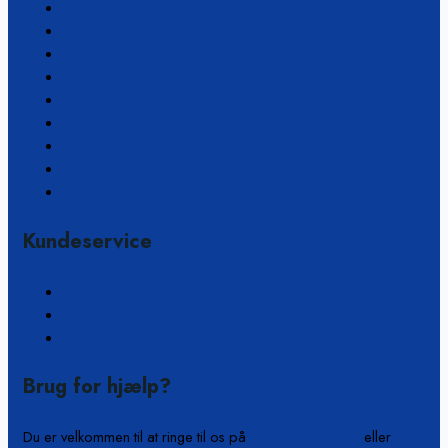
Coppercoat – Under vandlinjen
Fugemateriale
Polering
Malerartikler
Rengøring og vandrensning
Sikkerhedsprodukter
Slibeartikler
Tape og lim
Værktøj
Kundeservice
Ofte stillede spørgsmål
Kontakt
Om os
Brug for hjælp?
Du er velkommen til at ringe til os på
+45 61 55 53 04
eller