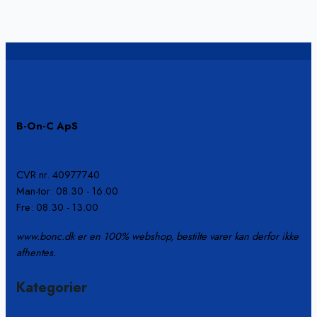
B-On-C ApS
+45 61 55 53 04
info@b-on-c.dk
CVR nr. 40977740
Man-tor: 08.30 - 16.00
Fre: 08.30 - 13.00
www.bonc.dk er en 100% webshop, bestilte varer kan derfor ikke
afhentes.
Kategorier