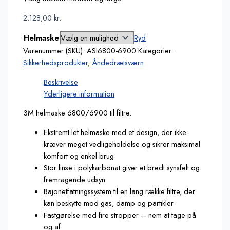
2.128,00
kr.
Helmaske
Ryd
Varenummer (SKU):
ASI6800-6900
Kategorier:
Sikkerhedsprodukter
,
Åndedrætsværn
Beskrivelse
Yderligere information
3M helmaske 6800/6900 til filtre.
Ekstremt let helmaske med et design, der ikke
kræver meget vedligeholdelse og sikrer maksimal
komfort og enkel brug
Stor linse i polykarbonat giver et bredt synsfelt og
fremragende udsyn
Bajonetfatningssystem til en lang række filtre, der
kan beskytte mod gas, damp og partikler
Fastgørelse med fire stropper – nem at tage på
og af