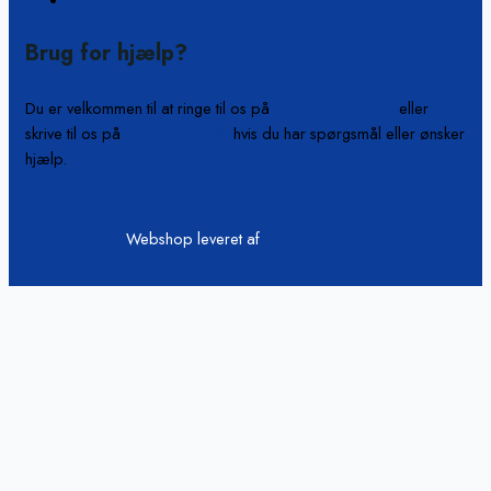
Brug for hjælp?
Du er velkommen til at ringe til os på
+45 61 55 53 04
eller
skrive til os på
info@b-on-c.dk
hvis du har spørgsmål eller ønsker
hjælp.
Webshop leveret af
www.scweb.dk
Vi passer på din data
Hjemmesiden anvender cookies og indsamler persondata om IP, ID
og din browser til statistik og marketingformål. Oplysninger
videregives til vores samarbejdspartnere, der opbevarer og/eller
tilgår oplysninger på din enhed med henblik på at vise tilpassede
annoncer og annoncemåling, tilpasset indhold, indholdsmåling,