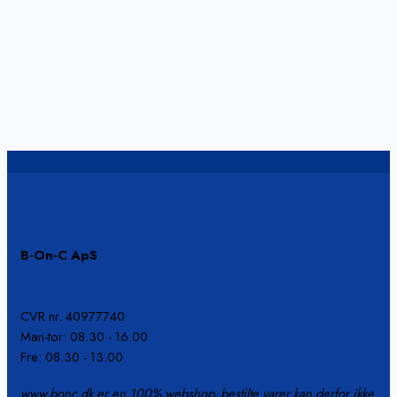
B-On-C ApS
+45 61 55 53 04
info@b-on-c.dk
CVR nr. 40977740
Man-tor: 08.30 - 16.00
Fre: 08.30 - 13.00
www.bonc.dk er en 100% webshop, bestilte varer kan derfor ikke