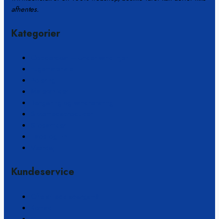
afhentes.
Kategorier
Coppercoat – Under vandlinjen
Fugemateriale
Polering
Malerartikler
Rengøring og vandrensning
Sikkerhedsprodukter
Slibeartikler
Tape og lim
Værktøj
Kundeservice
Ofte stillede spørgsmål
Kontakt
Om os