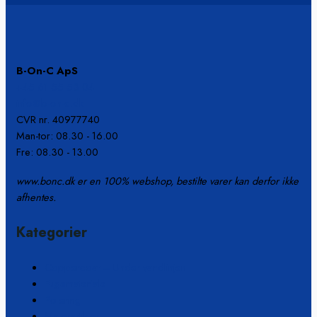
B-On-C ApS
+45 61 55 53 04
info@b-on-c.dk
CVR nr. 40977740
Man-tor: 08.30 - 16.00
Fre: 08.30 - 13.00
www.bonc.dk er en 100% webshop, bestilte varer kan derfor ikke
afhentes.
Kategorier
Coppercoat – Under vandlinjen
Fugemateriale
Polering
Malerartikler