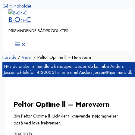
Gå til indholdet
B-On-C
PRISVINDENDE BÅDPRODUKTER
Forside
Varer
Peltor Optime ll – Høreværn
Peltor Optime ll – Høreværn
3M Peltor Optime ll. Udviklet til krævende støjomgivelser
også ved lave frekvenser.
304,00
kr.