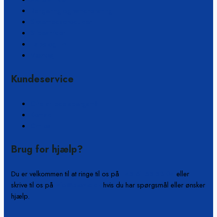
Rengøring og vandrensning
Sikkerhedsprodukter
Slibeartikler
Tape og lim
Værktøj
Kundeservice
Ofte stillede spørgsmål
Kontakt
Om os
Brug for hjælp?
Du er velkommen til at ringe til os på
+45 61 55 53 04
eller
skrive til os på
info@b-on-c.dk
hvis du har spørgsmål eller ønsker
hjælp.