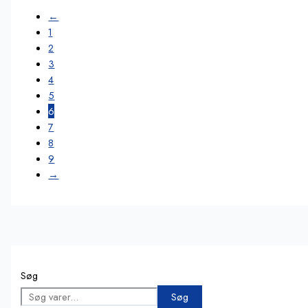
←
1
2
3
4
5
6
7
8
9
→
Søg
Søg