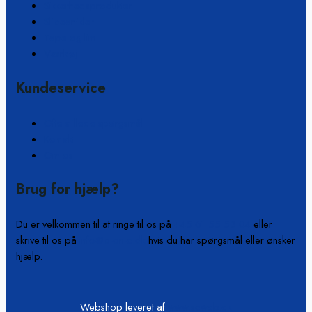
Sikkerhedsprodukter
Slibeartikler
Tape og lim
Værktøj
Kundeservice
Ofte stillede spørgsmål
Kontakt
Om os
Brug for hjælp?
Du er velkommen til at ringe til os på
+45 61 55 53 04
eller
skrive til os på
info@b-on-c.dk
hvis du har spørgsmål eller ønsker
hjælp.
Webshop leveret af
www.scweb.dk