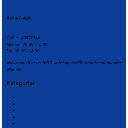
B-On-C ApS
+45 61 55 53 04
info@b-on-c.dk
CVR nr. 40977740
Man-tor: 08.30 - 16.00
Fre: 08.30 - 13.00
www.bonc.dk er en 100% webshop, bestilte varer kan derfor ikke
afhentes.
Kategorier
Coppercoat – Under vandlinjen
Fugemateriale
Polering
Malerartikler
Rengøring og vandrensning