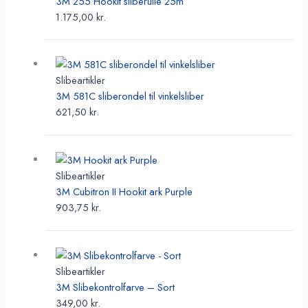
3M 255 Hookit sliberulle 25m
varianter.
1.175,00
kr.
Mulighederne
kan
Dette
vælges
vare
på
har
Slibeartikler
varesiden
flere
3M 581C sliberondel til vinkelsliber
varianter.
621,50
kr.
Mulighederne
kan
Dette
vælges
vare
på
har
Slibeartikler
varesiden
flere
3M Cubitron II Hookit ark Purple
varianter.
903,75
kr.
Mulighederne
kan
vælges
på
Slibeartikler
varesiden
3M Slibekontrolfarve – Sort
349,00
kr.