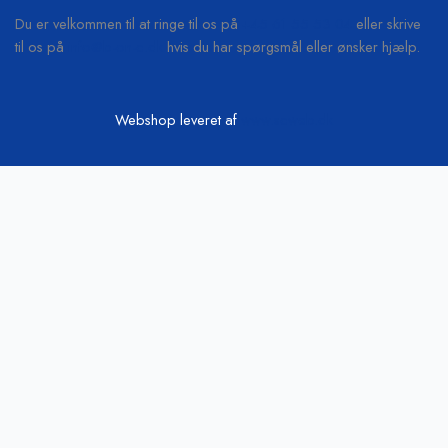
Du er velkommen til at ringe til os på
+45 61 55 53 04
eller skrive
til os på
info@b-on-c.dk
hvis du har spørgsmål eller ønsker hjælp.
Webshop leveret af
www.scweb.dk
Vi passer på din data
Hjemmesiden anvender cookies og indsamler persondata om IP, ID og
din browser til statistik og marketingformål. Oplysninger videregives til
vores samarbejdspartnere, der opbevarer og/eller tilgår oplysninger
på din enhed med henblik på at vise tilpassede annoncer og
annoncemåling, tilpasset indhold, indholdsmåling, målgruppeindsigter
og produktudvikling.
Cookie indstillinger
Accepter alt
Luk
Privatlivspolitik