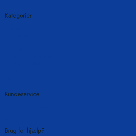
Kategorier
Coppercoat – Under vandlinjen
Fugemateriale
Polering
Malerartikler
Rengøring og vandrensning
Sikkerhedsprodukter
Slibeartikler
Tape og lim
Værktøj
Kundeservice
Ofte stillede spørgsmål
Kontakt
Om os
Brug for hjælp?