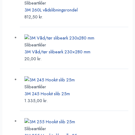
har
Slibeartikler
flere
3M 260L vådslibningsrondel
varianter.
812,50
kr.
Mulighederne
kan
Dette
vælges
vare
på
har
Slibeartikler
varesiden
flere
3M Våd/tør slibeark 230×280 mm
varianter.
20,00
kr.
Mulighederne
kan
Dette
vælges
vare
på
har
Slibeartikler
varesiden
flere
3M 245 Hookit slib 25m
varianter.
1.335,00
kr.
Mulighederne
kan
Dette
vælges
vare
på
har
Slibeartikler
varesiden
flere