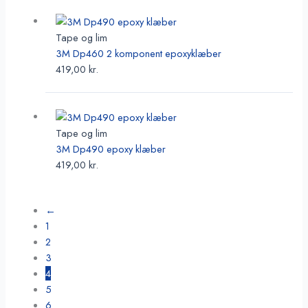
Tape og lim
3M Dp460 2 komponent epoxyklæber
419,00
kr.
Tape og lim
3M Dp490 epoxy klæber
419,00
kr.
←
1
2
3
4
5
6