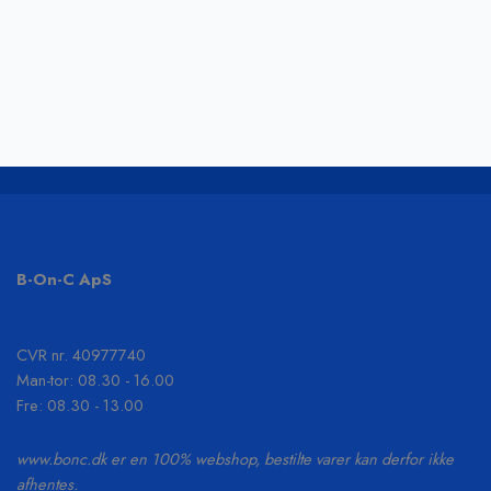
B-On-C ApS
+45 61 55 53 04
info@b-on-c.dk
CVR nr. 40977740
Man-tor: 08.30 - 16.00
Fre: 08.30 - 13.00
www.bonc.dk er en 100% webshop, bestilte varer kan derfor ikke
afhentes.