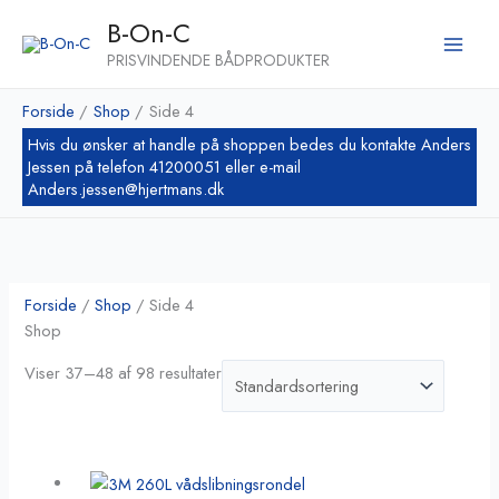
Gå
B-On-C
til
PRISVINDENDE BÅDPRODUKTER
indholdet
Forside
Shop
Side 4
Forside
/
Shop
/ Side 4
Shop
Viser 37–48 af 98 resultater
Dette
vare